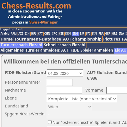
Logged on: Gast
Arabic
ARM
AZE
BIH
BUL
CAT
CHN
CRO
CZE
DEN
ENG
ESP
FAI
FIN
FRA
GER
GRE
INA
I
Home
Tournament-Database
AUT championship
Pictures
F
Turnierschach-Elozahl
Schnellschach-Elozahl
Allgemeines
Turnier anmelden: AUT
FIDE
Spieler anmelden
Elo AU
Willkommen bei den offiziellen Turnierscha
FIDE-Elolisten Stand
AUT-Elolisten Stand
6.936
Personennummer
Nachname
Vorname
Ebene
Bundesland
Spgem./Kreis/Verein
Nur "österreichische" Spieler (Land=A