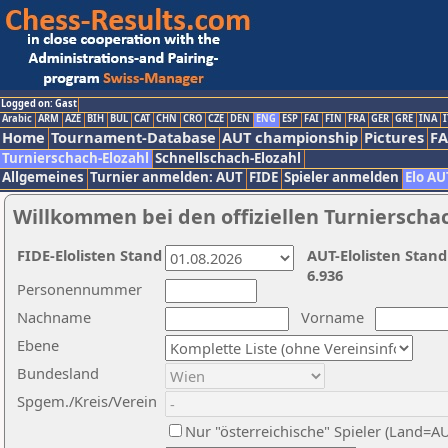
Logged on: Gast
Arabic
ARM
AZE
BIH
BUL
CAT
CHN
CRO
CZE
DEN
ENG
ESP
FAI
FIN
FRA
GER
GRE
INA
I
Home
Tournament-Database
AUT championship
Pictures
F
Turnierschach-Elozahl
Schnellschach-Elozahl
Allgemeines
Turnier anmelden: AUT
FIDE
Spieler anmelden
Elo AU
Willkommen bei den offiziellen Turnierscha
FIDE-Elolisten Stand
AUT-Elolisten Stand
6.936
Personennummer
Nachname
Vorname
Ebene
Bundesland
Spgem./Kreis/Verein
Nur "österreichische" Spieler (Land=A