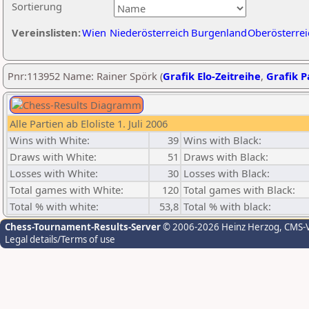
Sortierung
Vereinslisten:
Wien
Niederösterreich
Burgenland
Oberösterrei
Pnr:113952 Name: Rainer Spörk (
Grafik Elo-Zeitreihe
,
Grafik Pa
Alle Partien ab Eloliste 1. Juli 2006
Wins with White:
39
Wins with Black:
Draws with White:
51
Draws with Black:
Losses with White:
30
Losses with Black:
Total games with White:
120
Total games with Black:
Total % with white:
53,8
Total % with black:
Chess-Tournament-Results-Server
© 2006-2026 Heinz Herzog
, CMS-
Legal details/Terms of use