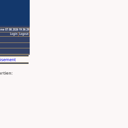
ime 07.08.2026 19:36:29
Login
Logout
artien: