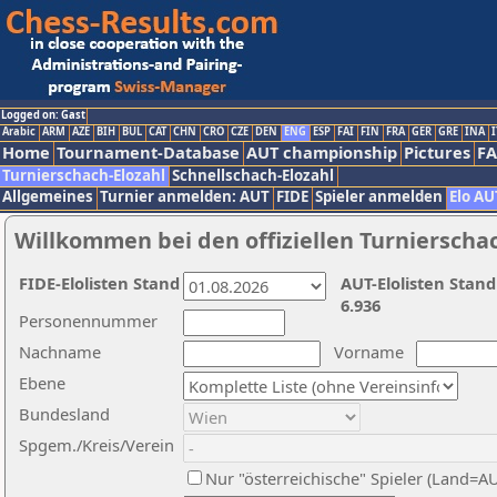
Logged on: Gast
Arabic
ARM
AZE
BIH
BUL
CAT
CHN
CRO
CZE
DEN
ENG
ESP
FAI
FIN
FRA
GER
GRE
INA
I
Home
Tournament-Database
AUT championship
Pictures
F
Turnierschach-Elozahl
Schnellschach-Elozahl
Allgemeines
Turnier anmelden: AUT
FIDE
Spieler anmelden
Elo AU
Willkommen bei den offiziellen Turnierscha
FIDE-Elolisten Stand
AUT-Elolisten Stand
6.936
Personennummer
Nachname
Vorname
Ebene
Bundesland
Spgem./Kreis/Verein
Nur "österreichische" Spieler (Land=A