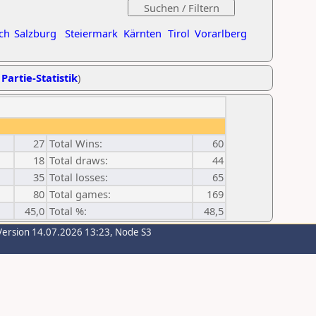
ch
Salzburg
Steiermark
Kärnten
Tirol
Vorarlberg
 Partie-Statistik
)
27
Total Wins:
60
18
Total draws:
44
35
Total losses:
65
80
Total games:
169
45,0
Total %:
48,5
Version 14.07.2026 13:23, Node S3