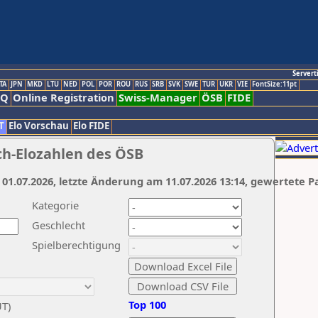
Servert
TA
JPN
MKD
LTU
NED
POL
POR
ROU
RUS
SRB
SVK
SWE
TUR
UKR
VIE
FontSize:11pt
AQ
Online Registration
Swiss-Manager
ÖSB
FIDE
T
Elo Vorschau
Elo FIDE
ch-Elozahlen des ÖSB
 01.07.2026, letzte Änderung am 11.07.2026 13:14, gewertete P
Kategorie
Geschlecht
Spielberechtigung
Top 100
UT)