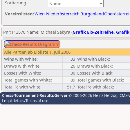
Sortierung
Vereinslisten:
Wien
Niederösterreich
Burgenland
Oberösterrei
Pnr:113576 Name: Michael Sekyra (
Grafik Elo-Zeitreihe
,
Grafik
Alle Partien ab Eloliste 1. Juli 2006
Wins with White:
33
Wins with Black:
Draws with White:
26
Draws with Black:
Losses with White:
30
Losses with Black:
Total games with White:
89
Total games with Black:
Total % with white:
51,7
Total % with black:
Chess-Tournament-Results-Server
© 2006-2026 Heinz Herzog
, CMS-
Legal details/Terms of use