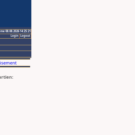
ime 08.08.2026 14:25:21
Login
Logout
artien: