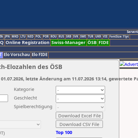
Servert
TA
JPN
MKD
LTU
NED
POL
POR
ROU
RUS
SRB
SVK
SWE
TUR
UKR
VIE
FontSize:11pt
AQ
Online Registration
Swiss-Manager
ÖSB
FIDE
T
Elo Vorschau
Elo FIDE
ch-Elozahlen des ÖSB
 01.07.2026, letzte Änderung am 11.07.2026 13:14, gewertete P
Kategorie
Geschlecht
Spielberechtigung
Top 100
UT)