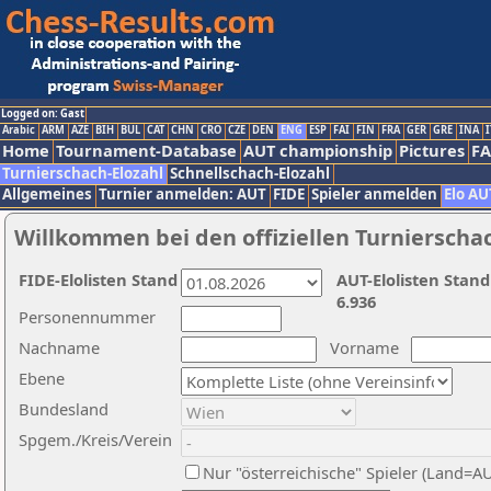
Logged on: Gast
Arabic
ARM
AZE
BIH
BUL
CAT
CHN
CRO
CZE
DEN
ENG
ESP
FAI
FIN
FRA
GER
GRE
INA
I
Home
Tournament-Database
AUT championship
Pictures
F
Turnierschach-Elozahl
Schnellschach-Elozahl
Allgemeines
Turnier anmelden: AUT
FIDE
Spieler anmelden
Elo AU
Willkommen bei den offiziellen Turnierscha
FIDE-Elolisten Stand
AUT-Elolisten Stand
6.936
Personennummer
Nachname
Vorname
Ebene
Bundesland
Spgem./Kreis/Verein
Nur "österreichische" Spieler (Land=A