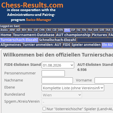
Logged on: Gast
Arabic
ARM
AZE
BIH
BUL
CAT
CHN
CRO
CZE
DEN
ENG
ESP
FAI
FIN
FRA
GER
GRE
INA
I
Home
Tournament-Database
AUT championship
Pictures
F
Turnierschach-Elozahl
Schnellschach-Elozahl
Allgemeines
Turnier anmelden: AUT
FIDE
Spieler anmelden
Elo AU
Willkommen bei den offiziellen Turnierscha
FIDE-Elolisten Stand
AUT-Elolisten Stand
6.936
Personennummer
Nachname
Vorname
Ebene
Bundesland
Spgem./Kreis/Verein
Nur "österreichische" Spieler (Land=A