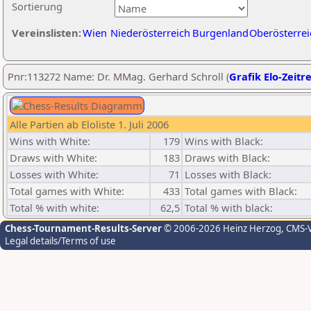
Sortierung
Vereinslisten:
Wien
Niederösterreich
Burgenland
Oberösterrei
Pnr:113272 Name: Dr. MMag. Gerhard Schroll (
Grafik Elo-Zeitr
Alle Partien ab Eloliste 1. Juli 2006
Wins with White:
179
Wins with Black:
Draws with White:
183
Draws with Black:
Losses with White:
71
Losses with Black:
Total games with White:
433
Total games with Black:
Total % with white:
62,5
Total % with black:
Chess-Tournament-Results-Server
© 2006-2026 Heinz Herzog
, CMS-
Legal details/Terms of use