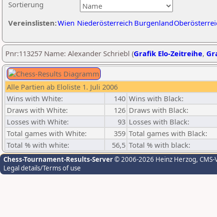
Sortierung
Vereinslisten:
Wien
Niederösterreich
Burgenland
Oberösterrei
Pnr:113257 Name: Alexander Schriebl (
Grafik Elo-Zeitreihe
,
Gra
Alle Partien ab Eloliste 1. Juli 2006
Wins with White:
140
Wins with Black:
Draws with White:
126
Draws with Black:
Losses with White:
93
Losses with Black:
Total games with White:
359
Total games with Black:
Total % with white:
56,5
Total % with black:
Chess-Tournament-Results-Server
© 2006-2026 Heinz Herzog
, CMS-
Legal details/Terms of use