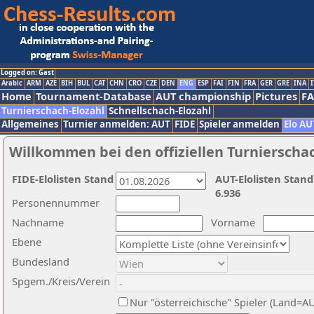
Logged on: Gast
Arabic
ARM
AZE
BIH
BUL
CAT
CHN
CRO
CZE
DEN
ENG
ESP
FAI
FIN
FRA
GER
GRE
INA
I
Home
Tournament-Database
AUT championship
Pictures
F
Turnierschach-Elozahl
Schnellschach-Elozahl
Allgemeines
Turnier anmelden: AUT
FIDE
Spieler anmelden
Elo AU
Willkommen bei den offiziellen Turnierscha
FIDE-Elolisten Stand
AUT-Elolisten Stand
6.936
Personennummer
Nachname
Vorname
Ebene
Bundesland
Spgem./Kreis/Verein
Nur "österreichische" Spieler (Land=A