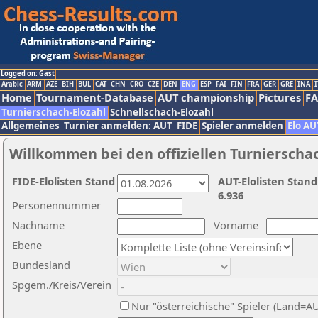
Logged on: Gast
Arabic
ARM
AZE
BIH
BUL
CAT
CHN
CRO
CZE
DEN
ENG
ESP
FAI
FIN
FRA
GER
GRE
INA
I
Home
Tournament-Database
AUT championship
Pictures
F
Turnierschach-Elozahl
Schnellschach-Elozahl
Allgemeines
Turnier anmelden: AUT
FIDE
Spieler anmelden
Elo AU
Willkommen bei den offiziellen Turnierscha
FIDE-Elolisten Stand
AUT-Elolisten Stand
6.936
Personennummer
Nachname
Vorname
Ebene
Bundesland
Spgem./Kreis/Verein
Nur "österreichische" Spieler (Land=A