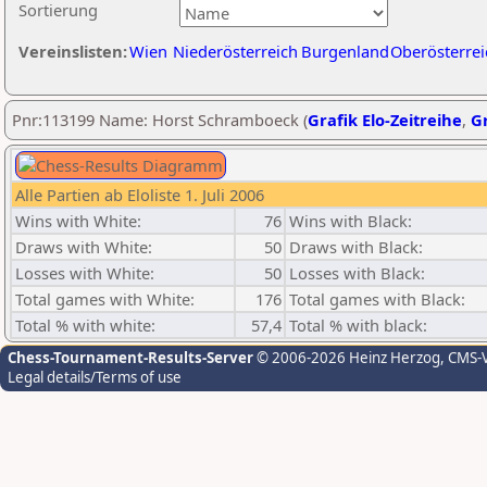
Sortierung
Vereinslisten:
Wien
Niederösterreich
Burgenland
Oberösterrei
Pnr:113199 Name: Horst Schramboeck (
Grafik Elo-Zeitreihe
,
Gr
Alle Partien ab Eloliste 1. Juli 2006
Wins with White:
76
Wins with Black:
Draws with White:
50
Draws with Black:
Losses with White:
50
Losses with Black:
Total games with White:
176
Total games with Black:
Total % with white:
57,4
Total % with black:
Chess-Tournament-Results-Server
© 2006-2026 Heinz Herzog
, CMS-
Legal details/Terms of use