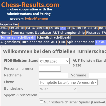
Logged on: Gast
Arabic
ARM
AZE
BIH
BUL
CAT
CHN
CRO
CZE
DEN
ENG
ESP
FAI
FIN
FRA
GER
GRE
INA
I
Home
Tournament-Database
AUT championship
Pictures
F
Turnierschach-Elozahl
Schnellschach-Elozahl
Allgemeines
Turnier anmelden: AUT
FIDE
Spieler anmelden
Elo AU
Willkommen bei den offiziellen Turnierscha
FIDE-Elolisten Stand
AUT-Elolisten Stand
6.936
Personennummer
Nachname
Vorname
Ebene
Bundesland
Spgem./Kreis/Verein
Nur "österreichische" Spieler (Land=A