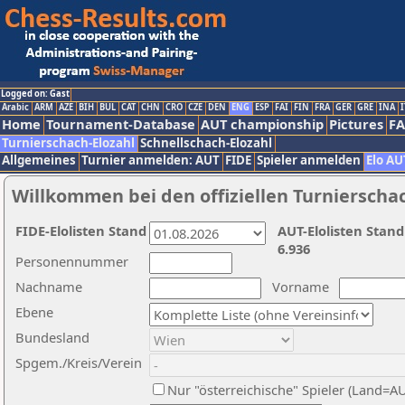
Logged on: Gast
Arabic
ARM
AZE
BIH
BUL
CAT
CHN
CRO
CZE
DEN
ENG
ESP
FAI
FIN
FRA
GER
GRE
INA
I
Home
Tournament-Database
AUT championship
Pictures
F
Turnierschach-Elozahl
Schnellschach-Elozahl
Allgemeines
Turnier anmelden: AUT
FIDE
Spieler anmelden
Elo AU
Willkommen bei den offiziellen Turnierscha
FIDE-Elolisten Stand
AUT-Elolisten Stand
6.936
Personennummer
Nachname
Vorname
Ebene
Bundesland
Spgem./Kreis/Verein
Nur "österreichische" Spieler (Land=A