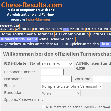
Logged on: Gast
Arabic
ARM
AZE
BIH
BUL
CAT
CHN
CRO
CZE
DEN
ENG
ESP
FAI
FIN
FRA
GER
GRE
INA
I
Home
Tournament-Database
AUT championship
Pictures
F
Turnierschach-Elozahl
Schnellschach-Elozahl
Allgemeines
Turnier anmelden: AUT
FIDE
Spieler anmelden
Elo AU
Willkommen bei den offiziellen Turnierscha
FIDE-Elolisten Stand
AUT-Elolisten Stand
6.936
Personennummer
Nachname
Vorname
Ebene
Bundesland
Spgem./Kreis/Verein
Nur "österreichische" Spieler (Land=A