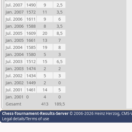
Jul. 2007
1490
9
2,5
Jan. 2007
1572
11
3,5
Jul. 2006
1611
9
6
Jan. 2006
1588
8
3,5
Jul. 2005
1609
20
8,5
Jan. 2005
1661
13
7
Jul. 2004
1585
19
8
Jan. 2004
1580
5
3
Jul. 2003
1512
15
6,5
Jan. 2003
1474
2
2
Jul. 2002
1434
5
3
Jan. 2002
1449
2
0
Jul. 2001
1461
14
5
Jan. 2001
0
4
0
Gesamt
413
189,5
Chess-Tournament-Results-Server
© 2006-2026 Heinz Herzog
, CMS-
Legal details/Terms of use