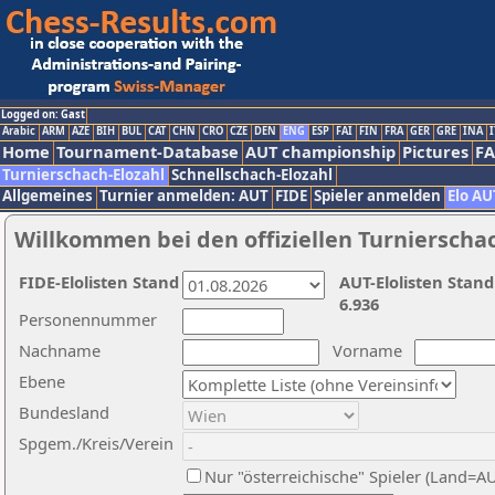
Logged on: Gast
Arabic
ARM
AZE
BIH
BUL
CAT
CHN
CRO
CZE
DEN
ENG
ESP
FAI
FIN
FRA
GER
GRE
INA
I
Home
Tournament-Database
AUT championship
Pictures
F
Turnierschach-Elozahl
Schnellschach-Elozahl
Allgemeines
Turnier anmelden: AUT
FIDE
Spieler anmelden
Elo AU
Willkommen bei den offiziellen Turnierscha
FIDE-Elolisten Stand
AUT-Elolisten Stand
6.936
Personennummer
Nachname
Vorname
Ebene
Bundesland
Spgem./Kreis/Verein
Nur "österreichische" Spieler (Land=A