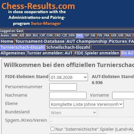
Logged on: Gast
Arabic
ARM
AZE
BIH
BUL
CAT
CHN
CRO
CZE
DEN
ENG
ESP
FAI
FIN
FRA
GER
GRE
INA
I
Home
Tournament-Database
AUT championship
Pictures
F
Turnierschach-Elozahl
Schnellschach-Elozahl
Allgemeines
Turnier anmelden: AUT
FIDE
Spieler anmelden
Elo AU
Willkommen bei den offiziellen Turnierscha
FIDE-Elolisten Stand
AUT-Elolisten Stand
6.936
Personennummer
Nachname
Vorname
Ebene
Bundesland
Spgem./Kreis/Verein
Nur "österreichische" Spieler (Land=A