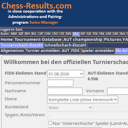
Logged on: Gast
Arabic
ARM
AZE
BIH
BUL
CAT
CHN
CRO
CZE
DEN
ENG
ESP
FAI
FIN
FRA
GER
GRE
INA
I
Home
Tournament-Database
AUT championship
Pictures
F
Turnierschach-Elozahl
Schnellschach-Elozahl
Allgemeines
Turnier anmelden: AUT
FIDE
Spieler anmelden
Elo AU
Willkommen bei den offiziellen Turnierscha
FIDE-Elolisten Stand
AUT-Elolisten Stand
6.936
Personennummer
Nachname
Vorname
Ebene
Bundesland
Spgem./Kreis/Verein
Nur "österreichische" Spieler (Land=A