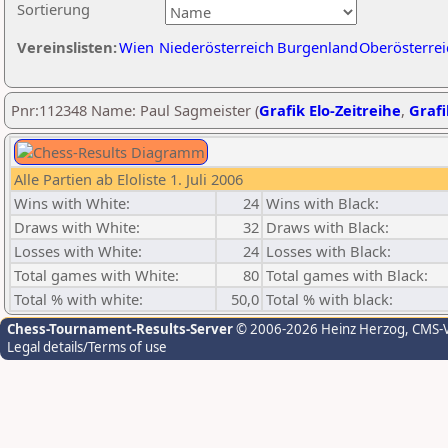
Sortierung
Vereinslisten:
Wien
Niederösterreich
Burgenland
Oberösterrei
Pnr:112348 Name: Paul Sagmeister (
Grafik Elo-Zeitreihe
,
Grafi
Alle Partien ab Eloliste 1. Juli 2006
Wins with White:
24
Wins with Black:
Draws with White:
32
Draws with Black:
Losses with White:
24
Losses with Black:
Total games with White:
80
Total games with Black:
Total % with white:
50,0
Total % with black:
Chess-Tournament-Results-Server
© 2006-2026 Heinz Herzog
, CMS-
Legal details/Terms of use