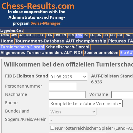
Logged on: Gast
Arabic
ARM
AZE
BIH
BUL
CAT
CHN
CRO
CZE
DEN
ENG
ESP
FAI
FIN
FRA
GER
GRE
INA
I
Home
Tournament-Database
AUT championship
Pictures
F
Turnierschach-Elozahl
Schnellschach-Elozahl
Allgemeines
Turnier anmelden: AUT
FIDE
Spieler anmelden
Elo AU
Willkommen bei den offiziellen Turnierscha
FIDE-Elolisten Stand
AUT-Elolisten Stand
6.936
Personennummer
Nachname
Vorname
Ebene
Bundesland
Spgem./Kreis/Verein
Nur "österreichische" Spieler (Land=A