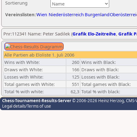
Sortierung
Vereinslisten:
Wien
Niederösterreich
Burgenland
Oberösterrei
Pnr:112341 Name: Peter Sadilek (
Grafik Elo-Zeitreihe
,
Grafik P
Alle Partien ab Eloliste 1. Juli 2006
Wins with White:
260
Wins with Black:
Draws with White:
166
Draws with Black:
Losses with White:
125
Losses with Black:
Total games with White:
551
Total games with Black:
Total % with white:
62,3
Total % with black:
Chess-Tournament-Results-Server
© 2006-2026 Heinz Herzog
, CMS-
Legal details/Terms of use