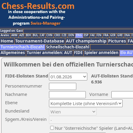
Logged on: Gast
Arabic
ARM
AZE
BIH
BUL
CAT
CHN
CRO
CZE
DEN
ENG
ESP
FAI
FIN
FRA
GER
GRE
INA
I
Home
Tournament-Database
AUT championship
Pictures
F
Turnierschach-Elozahl
Schnellschach-Elozahl
Allgemeines
Turnier anmelden: AUT
FIDE
Spieler anmelden
Elo AU
Willkommen bei den offiziellen Turnierscha
FIDE-Elolisten Stand
AUT-Elolisten Stand
6.936
Personennummer
Nachname
Vorname
Ebene
Bundesland
Spgem./Kreis/Verein
Nur "österreichische" Spieler (Land=A