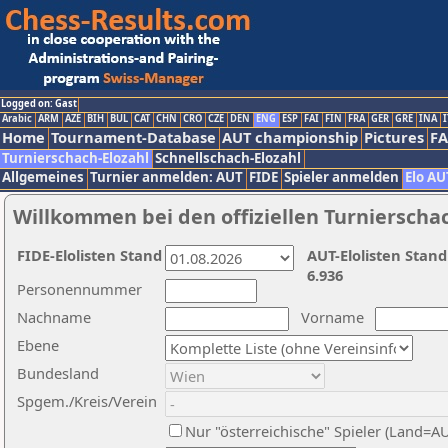
Logged on: Gast
Arabic
ARM
AZE
BIH
BUL
CAT
CHN
CRO
CZE
DEN
ENG
ESP
FAI
FIN
FRA
GER
GRE
INA
I
Home
Tournament-Database
AUT championship
Pictures
F
Turnierschach-Elozahl
Schnellschach-Elozahl
Allgemeines
Turnier anmelden: AUT
FIDE
Spieler anmelden
Elo AU
Willkommen bei den offiziellen Turnierscha
FIDE-Elolisten Stand
AUT-Elolisten Stand
6.936
Personennummer
Nachname
Vorname
Ebene
Bundesland
Spgem./Kreis/Verein
Nur "österreichische" Spieler (Land=A