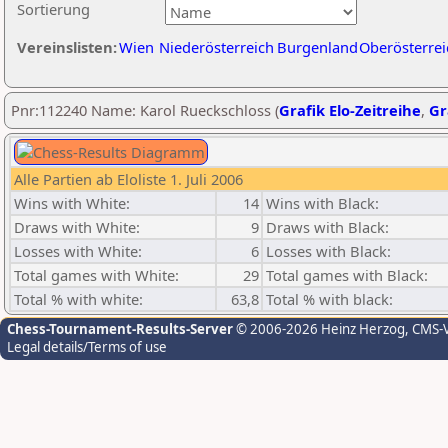
Sortierung
Vereinslisten:
Wien
Niederösterreich
Burgenland
Oberösterrei
Pnr:112240 Name: Karol Rueckschloss (
Grafik Elo-Zeitreihe
,
Gr
Alle Partien ab Eloliste 1. Juli 2006
Wins with White:
14
Wins with Black:
Draws with White:
9
Draws with Black:
Losses with White:
6
Losses with Black:
Total games with White:
29
Total games with Black:
Total % with white:
63,8
Total % with black:
Chess-Tournament-Results-Server
© 2006-2026 Heinz Herzog
, CMS-
Legal details/Terms of use