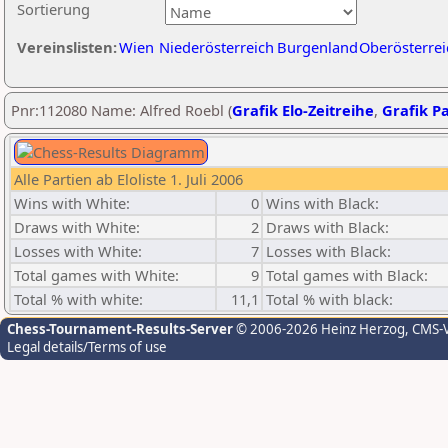
Sortierung
Vereinslisten:
Wien
Niederösterreich
Burgenland
Oberösterrei
Pnr:112080 Name: Alfred Roebl (
Grafik Elo-Zeitreihe
,
Grafik Pa
Alle Partien ab Eloliste 1. Juli 2006
Wins with White:
0
Wins with Black:
Draws with White:
2
Draws with Black:
Losses with White:
7
Losses with Black:
Total games with White:
9
Total games with Black:
Total % with white:
11,1
Total % with black:
Chess-Tournament-Results-Server
© 2006-2026 Heinz Herzog
, CMS-
Legal details/Terms of use