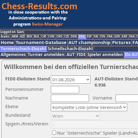
Logged on: Gast
Arabic
ARM
AZE
BIH
BUL
CAT
CHN
CRO
CZE
DEN
ENG
ESP
FAI
FIN
FRA
GER
GRE
INA
I
Home
Tournament-Database
AUT championship
Pictures
F
Turnierschach-Elozahl
Schnellschach-Elozahl
Allgemeines
Turnier anmelden: AUT
FIDE
Spieler anmelden
Elo AU
Willkommen bei den offiziellen Turnierscha
FIDE-Elolisten Stand
AUT-Elolisten Stand
6.936
Personennummer
Nachname
Vorname
Ebene
Bundesland
Spgem./Kreis/Verein
Nur "österreichische" Spieler (Land=A