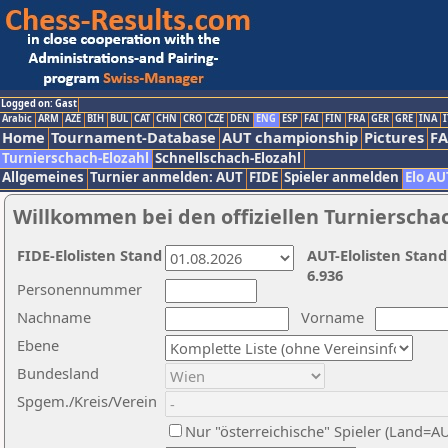
Logged on: Gast
Arabic
ARM
AZE
BIH
BUL
CAT
CHN
CRO
CZE
DEN
ENG
ESP
FAI
FIN
FRA
GER
GRE
INA
I
Home
Tournament-Database
AUT championship
Pictures
F
Turnierschach-Elozahl
Schnellschach-Elozahl
Allgemeines
Turnier anmelden: AUT
FIDE
Spieler anmelden
Elo AU
Willkommen bei den offiziellen Turnierscha
FIDE-Elolisten Stand
AUT-Elolisten Stand
6.936
Personennummer
Nachname
Vorname
Ebene
Bundesland
Spgem./Kreis/Verein
Nur "österreichische" Spieler (Land=A