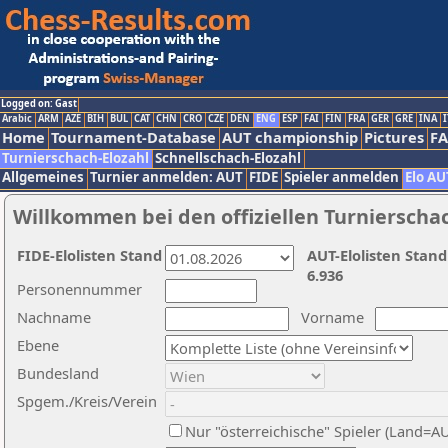
Logged on: Gast
Arabic
ARM
AZE
BIH
BUL
CAT
CHN
CRO
CZE
DEN
ENG
ESP
FAI
FIN
FRA
GER
GRE
INA
I
Home
Tournament-Database
AUT championship
Pictures
F
Turnierschach-Elozahl
Schnellschach-Elozahl
Allgemeines
Turnier anmelden: AUT
FIDE
Spieler anmelden
Elo AU
Willkommen bei den offiziellen Turnierscha
FIDE-Elolisten Stand
AUT-Elolisten Stand
6.936
Personennummer
Nachname
Vorname
Ebene
Bundesland
Spgem./Kreis/Verein
Nur "österreichische" Spieler (Land=A