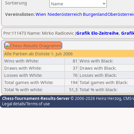
Sortierung
Vereinslisten:
Wien
Niederösterreich
Burgenland
Oberösterrei
Pnr:111473 Name: Mirko Radicevic (
Grafik Elo-Zeitreihe
,
Grafik
Alle Partien ab Eloliste 1. Juli 2006
Wins with White:
81
Wins with Black:
Draws with White:
37
Draws with Black:
Losses with White:
76
Losses with Black:
Total games with White:
194
Total games with Black:
Total % with white:
51,3
Total % with black:
Chess-Tournament-Results-Server
© 2006-2026 Heinz Herzog
, CMS-
Legal details/Terms of use