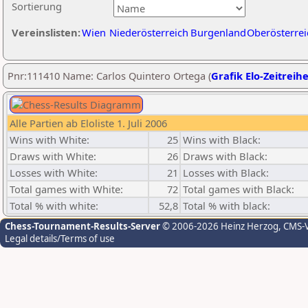
Sortierung
Vereinslisten:
Wien
Niederösterreich
Burgenland
Oberösterrei
Pnr:111410 Name: Carlos Quintero Ortega (
Grafik Elo-Zeitreih
Alle Partien ab Eloliste 1. Juli 2006
Wins with White:
25
Wins with Black:
Draws with White:
26
Draws with Black:
Losses with White:
21
Losses with Black:
Total games with White:
72
Total games with Black:
Total % with white:
52,8
Total % with black:
Chess-Tournament-Results-Server
© 2006-2026 Heinz Herzog
, CMS-
Legal details/Terms of use