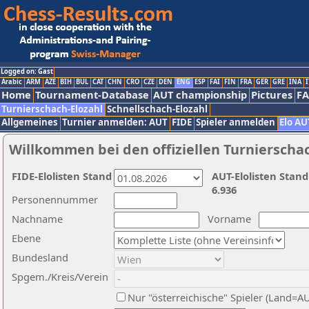
Logged on: Gast
Arabic
ARM
AZE
BIH
BUL
CAT
CHN
CRO
CZE
DEN
ENG
ESP
FAI
FIN
FRA
GER
GRE
INA
I
Home
Tournament-Database
AUT championship
Pictures
F
Turnierschach-Elozahl
Schnellschach-Elozahl
Allgemeines
Turnier anmelden: AUT
FIDE
Spieler anmelden
Elo AU
Willkommen bei den offiziellen Turnierscha
FIDE-Elolisten Stand
AUT-Elolisten Stand
6.936
Personennummer
Nachname
Vorname
Ebene
Bundesland
Spgem./Kreis/Verein
Nur "österreichische" Spieler (Land=A