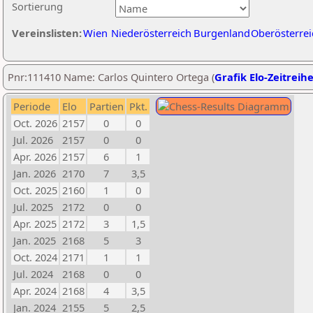
Sortierung
Vereinslisten:
Wien
Niederösterreich
Burgenland
Oberösterrei
Pnr:111410 Name: Carlos Quintero Ortega (
Grafik Elo-Zeitreih
Periode
Elo
Partien
Pkt.
Oct. 2026
2157
0
0
Jul. 2026
2157
0
0
Apr. 2026
2157
6
1
Jan. 2026
2170
7
3,5
Oct. 2025
2160
1
0
Jul. 2025
2172
0
0
Apr. 2025
2172
3
1,5
Jan. 2025
2168
5
3
Oct. 2024
2171
1
1
Jul. 2024
2168
0
0
Apr. 2024
2168
4
3,5
Jan. 2024
2155
5
2,5