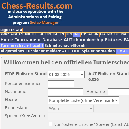
Logged on: Gast
Arabic
ARM
AZE
BIH
BUL
CAT
CHN
CRO
CZE
DEN
ENG
ESP
FAI
FIN
FRA
GER
GRE
INA
I
Home
Tournament-Database
AUT championship
Pictures
F
Turnierschach-Elozahl
Schnellschach-Elozahl
Allgemeines
Turnier anmelden: AUT
FIDE
Spieler anmelden
Elo AU
Willkommen bei den offiziellen Turnierscha
FIDE-Elolisten Stand
AUT-Elolisten Stand
6.936
Personennummer
Nachname
Vorname
Ebene
Bundesland
Spgem./Kreis/Verein
Nur "österreichische" Spieler (Land=A