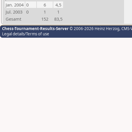
Jan. 2004
0
6
4,5
Jul. 2003
0
1
1
Gesamt
152
83,5
Chess-Tournament-Results-Server
© 2006-2026 Heinz Herzog
, CMS-
Legal details/Terms of use