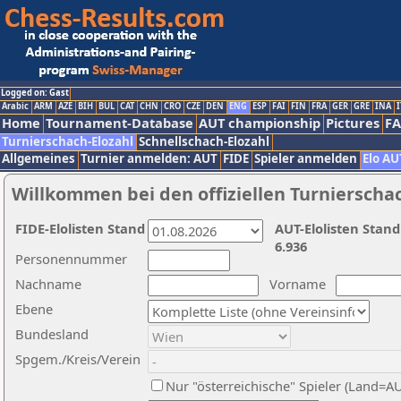
Logged on: Gast
Arabic
ARM
AZE
BIH
BUL
CAT
CHN
CRO
CZE
DEN
ENG
ESP
FAI
FIN
FRA
GER
GRE
INA
I
Home
Tournament-Database
AUT championship
Pictures
F
Turnierschach-Elozahl
Schnellschach-Elozahl
Allgemeines
Turnier anmelden: AUT
FIDE
Spieler anmelden
Elo AU
Willkommen bei den offiziellen Turnierscha
FIDE-Elolisten Stand
AUT-Elolisten Stand
6.936
Personennummer
Nachname
Vorname
Ebene
Bundesland
Spgem./Kreis/Verein
Nur "österreichische" Spieler (Land=A