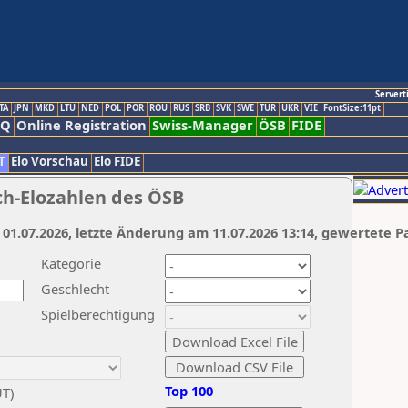
Servert
TA
JPN
MKD
LTU
NED
POL
POR
ROU
RUS
SRB
SVK
SWE
TUR
UKR
VIE
FontSize:11pt
AQ
Online Registration
Swiss-Manager
ÖSB
FIDE
T
Elo Vorschau
Elo FIDE
ch-Elozahlen des ÖSB
 01.07.2026, letzte Änderung am 11.07.2026 13:14, gewertete P
Kategorie
Geschlecht
Spielberechtigung
Top 100
UT)