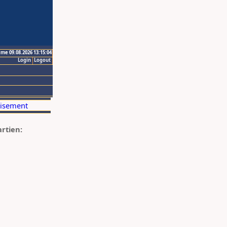
ime 09.08.2026 13:15:04
Login
Logout
artien: