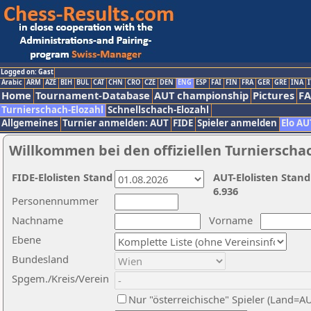
Logged on: Gast
Arabic
ARM
AZE
BIH
BUL
CAT
CHN
CRO
CZE
DEN
ENG
ESP
FAI
FIN
FRA
GER
GRE
INA
I
Home
Tournament-Database
AUT championship
Pictures
F
Turnierschach-Elozahl
Schnellschach-Elozahl
Allgemeines
Turnier anmelden: AUT
FIDE
Spieler anmelden
Elo AU
Willkommen bei den offiziellen Turnierscha
FIDE-Elolisten Stand
AUT-Elolisten Stand
6.936
Personennummer
Nachname
Vorname
Ebene
Bundesland
Spgem./Kreis/Verein
Nur "österreichische" Spieler (Land=A