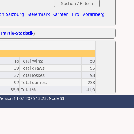
ch
Salzburg
Steiermark
Kärnten
Tirol
Vorarlberg
 Partie-Statistik
)
16
Total Wins:
50
39
Total draws:
95
37
Total losses:
93
92
Total games:
238
38,6
Total %:
41,0
Version 14.07.2026 13:23, Node S3