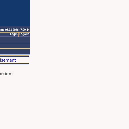
ime 08.08.2026 17:09:44
Login
Logout
artien: