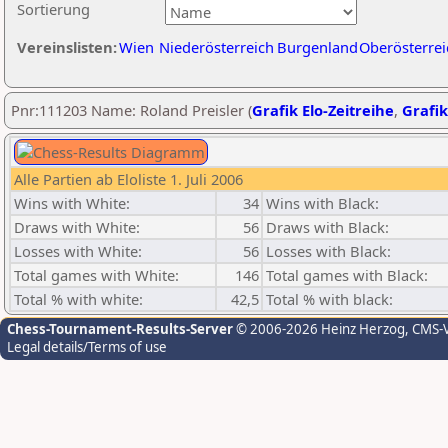
Sortierung
Vereinslisten:
Wien
Niederösterreich
Burgenland
Oberösterrei
Pnr:111203 Name: Roland Preisler (
Grafik Elo-Zeitreihe
,
Grafik
Alle Partien ab Eloliste 1. Juli 2006
Wins with White:
34
Wins with Black:
Draws with White:
56
Draws with Black:
Losses with White:
56
Losses with Black:
Total games with White:
146
Total games with Black:
Total % with white:
42,5
Total % with black:
Chess-Tournament-Results-Server
© 2006-2026 Heinz Herzog
, CMS-
Legal details/Terms of use