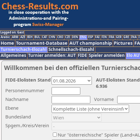
Logged on: Gast
Arabic
ARM
AZE
BIH
BUL
CAT
CHN
CRO
CZE
DEN
ENG
ESP
FAI
FIN
FRA
GER
GRE
INA
I
Home
Tournament-Database
AUT championship
Pictures
F
Turnierschach-Elozahl
Schnellschach-Elozahl
Allgemeines
Turnier anmelden: AUT
FIDE
Spieler anmelden
Elo AU
Willkommen bei den offiziellen Turnierscha
FIDE-Elolisten Stand
AUT-Elolisten Stand
6.936
Personennummer
Nachname
Vorname
Ebene
Bundesland
Spgem./Kreis/Verein
Nur "österreichische" Spieler (Land=A