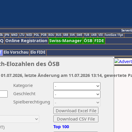
Servert
TA
JPN
MKD
LTU
NED
POL
POR
ROU
RUS
SRB
SVK
SWE
TUR
UKR
VIE
FontSize:11pt
AQ
Online Registration
Swiss-Manager
ÖSB
FIDE
T
Elo Vorschau
Elo FIDE
ch-Elozahlen des ÖSB
 01.07.2026, letzte Änderung am 11.07.2026 13:14, gewertete P
Kategorie
Geschlecht
Spielberechtigung
Top 100
UT)