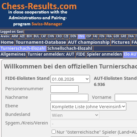
Logged on: Gast
Arabic
ARM
AZE
BIH
BUL
CAT
CHN
CRO
CZE
DEN
ENG
ESP
FAI
FIN
FRA
GER
GRE
INA
I
Home
Tournament-Database
AUT championship
Pictures
F
Turnierschach-Elozahl
Schnellschach-Elozahl
Allgemeines
Turnier anmelden: AUT
FIDE
Spieler anmelden
Elo AU
Willkommen bei den offiziellen Turnierscha
FIDE-Elolisten Stand
AUT-Elolisten Stand
6.936
Personennummer
Nachname
Vorname
Ebene
Bundesland
Spgem./Kreis/Verein
Nur "österreichische" Spieler (Land=A