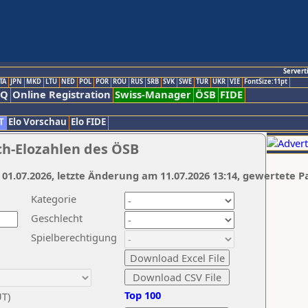
Servert
TA
JPN
MKD
LTU
NED
POL
POR
ROU
RUS
SRB
SVK
SWE
TUR
UKR
VIE
FontSize:11pt
AQ
Online Registration
Swiss-Manager
ÖSB
FIDE
T
Elo Vorschau
Elo FIDE
ch-Elozahlen des ÖSB
 01.07.2026, letzte Änderung am 11.07.2026 13:14, gewertete P
Kategorie
Geschlecht
Spielberechtigung
Top 100
UT)