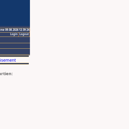
ime 09.08.2026 12:39:24
Login
Logout
artien: