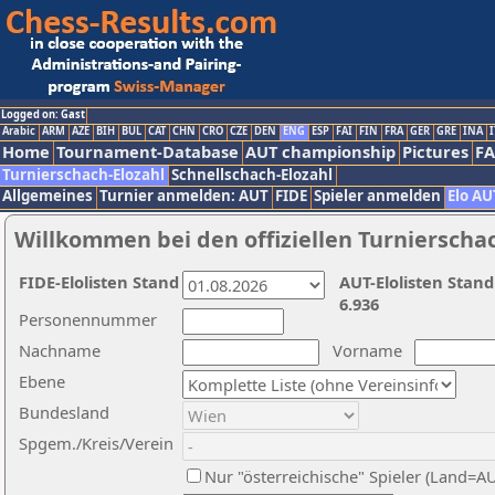
Logged on: Gast
Arabic
ARM
AZE
BIH
BUL
CAT
CHN
CRO
CZE
DEN
ENG
ESP
FAI
FIN
FRA
GER
GRE
INA
I
Home
Tournament-Database
AUT championship
Pictures
F
Turnierschach-Elozahl
Schnellschach-Elozahl
Allgemeines
Turnier anmelden: AUT
FIDE
Spieler anmelden
Elo AU
Willkommen bei den offiziellen Turnierscha
FIDE-Elolisten Stand
AUT-Elolisten Stand
6.936
Personennummer
Nachname
Vorname
Ebene
Bundesland
Spgem./Kreis/Verein
Nur "österreichische" Spieler (Land=A