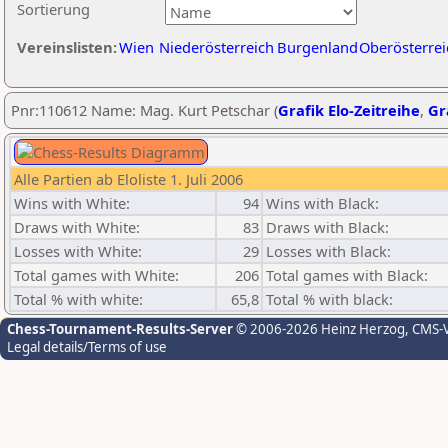
Sortierung
Vereinslisten:
Wien
Niederösterreich
Burgenland
Oberösterrei
Pnr:110612 Name: Mag. Kurt Petschar (
Grafik Elo-Zeitreihe
,
Gr
Alle Partien ab Eloliste 1. Juli 2006
Wins with White:
94
Wins with Black:
Draws with White:
83
Draws with Black:
Losses with White:
29
Losses with Black:
Total games with White:
206
Total games with Black:
Total % with white:
65,8
Total % with black:
Chess-Tournament-Results-Server
© 2006-2026 Heinz Herzog
, CMS-
Legal details/Terms of use