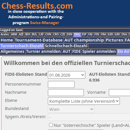
Logged on: Gast
Arabic
ARM
AZE
BIH
BUL
CAT
CHN
CRO
CZE
DEN
ENG
ESP
FAI
FIN
FRA
GER
GRE
INA
I
Home
Tournament-Database
AUT championship
Pictures
F
Turnierschach-Elozahl
Schnellschach-Elozahl
Allgemeines
Turnier anmelden: AUT
FIDE
Spieler anmelden
Elo AU
Willkommen bei den offiziellen Turnierscha
FIDE-Elolisten Stand
AUT-Elolisten Stand
6.936
Personennummer
Nachname
Vorname
Ebene
Bundesland
Spgem./Kreis/Verein
Nur "österreichische" Spieler (Land=A