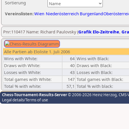
Sortierung
Vereinslisten:
Wien
Niederösterreich
Burgenland
Oberösterrei
Pnr:110417 Name: Richard Paulovsky (
Grafik Elo-Zeitreihe
,
Gra
Alle Partien ab Eloliste 1. Juli 2006
Wins with White:
64
Wins with Black:
Draws with White:
40
Draws with Black:
Losses with White:
43
Losses with Black:
Total games with White:
147
Total games with Black:
Total % with white:
57,1
Total % with black:
Chess-Tournament-Results-Server
© 2006-2026 Heinz Herzog
, CMS-
Legal details/Terms of use