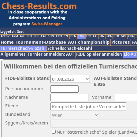
Logged on: Gast
Arabic
ARM
AZE
BIH
BUL
CAT
CHN
CRO
CZE
DEN
ENG
ESP
FAI
FIN
FRA
GER
GRE
INA
I
Home
Tournament-Database
AUT championship
Pictures
F
Turnierschach-Elozahl
Schnellschach-Elozahl
Allgemeines
Turnier anmelden: AUT
FIDE
Spieler anmelden
Elo AU
Willkommen bei den offiziellen Turnierscha
FIDE-Elolisten Stand
AUT-Elolisten Stand
6.936
Personennummer
Nachname
Vorname
Ebene
Bundesland
Spgem./Kreis/Verein
Nur "österreichische" Spieler (Land=A