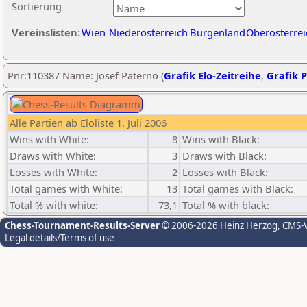
Sortierung
Vereinslisten:
Wien
Niederösterreich
Burgenland
Oberösterrei
Pnr:110387 Name: Josef Paterno (
Grafik Elo-Zeitreihe
,
Grafik P
Alle Partien ab Eloliste 1. Juli 2006
Wins with White:
8
Wins with Black:
Draws with White:
3
Draws with Black:
Losses with White:
2
Losses with Black:
Total games with White:
13
Total games with Black:
Total % with white:
73,1
Total % with black:
Chess-Tournament-Results-Server
© 2006-2026 Heinz Herzog
, CMS-
Legal details/Terms of use