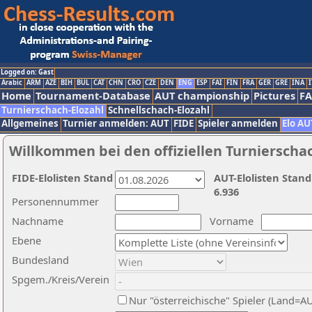
Logged on: Gast
Arabic
ARM
AZE
BIH
BUL
CAT
CHN
CRO
CZE
DEN
ENG
ESP
FAI
FIN
FRA
GER
GRE
INA
I
Home
Tournament-Database
AUT championship
Pictures
F
Turnierschach-Elozahl
Schnellschach-Elozahl
Allgemeines
Turnier anmelden: AUT
FIDE
Spieler anmelden
Elo AU
Willkommen bei den offiziellen Turnierscha
FIDE-Elolisten Stand
AUT-Elolisten Stand
6.936
Personennummer
Nachname
Vorname
Ebene
Bundesland
Spgem./Kreis/Verein
Nur "österreichische" Spieler (Land=A