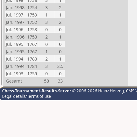
Jul. 1998
1738
3
1
Jan. 1998
1754
3
2
Jul. 1997
1759
1
1
Jan. 1997
1752
3
2
Jul. 1996
1753
0
0
Jan. 1996
1753
2
1
Jul. 1995
1767
0
0
Jan. 1995
1767
1
0
Jul. 1994
1783
2
1
Jan. 1994
1784
3
2,5
Jul. 1993
1759
0
0
Gesamt
58
33
Chess-Tournament-Results-Server
© 2006-2026 Heinz Herzog
, CMS-
Legal details/Terms of use