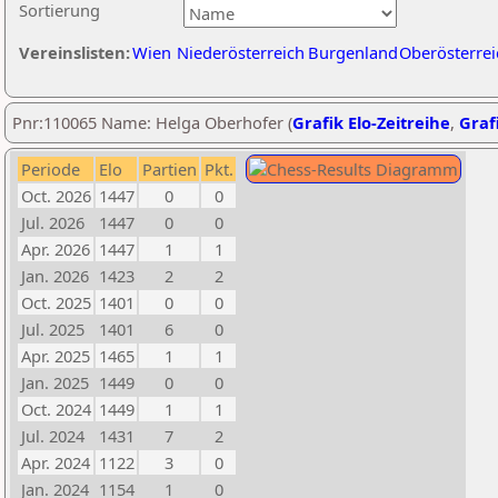
Sortierung
Vereinslisten:
Wien
Niederösterreich
Burgenland
Oberösterrei
Pnr:110065 Name: Helga Oberhofer (
Grafik Elo-Zeitreihe
,
Grafi
Periode
Elo
Partien
Pkt.
Oct. 2026
1447
0
0
Jul. 2026
1447
0
0
Apr. 2026
1447
1
1
Jan. 2026
1423
2
2
Oct. 2025
1401
0
0
Jul. 2025
1401
6
0
Apr. 2025
1465
1
1
Jan. 2025
1449
0
0
Oct. 2024
1449
1
1
Jul. 2024
1431
7
2
Apr. 2024
1122
3
0
Jan. 2024
1154
1
0