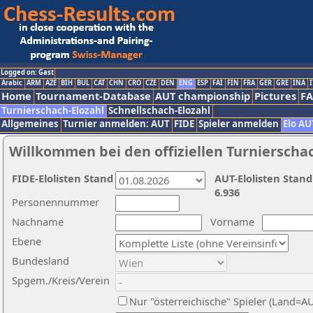
Logged on: Gast
Arabic
ARM
AZE
BIH
BUL
CAT
CHN
CRO
CZE
DEN
ENG
ESP
FAI
FIN
FRA
GER
GRE
INA
I
Home
Tournament-Database
AUT championship
Pictures
F
Turnierschach-Elozahl
Schnellschach-Elozahl
Allgemeines
Turnier anmelden: AUT
FIDE
Spieler anmelden
Elo AU
Willkommen bei den offiziellen Turnierscha
FIDE-Elolisten Stand
AUT-Elolisten Stand
6.936
Personennummer
Nachname
Vorname
Ebene
Bundesland
Spgem./Kreis/Verein
Nur "österreichische" Spieler (Land=A