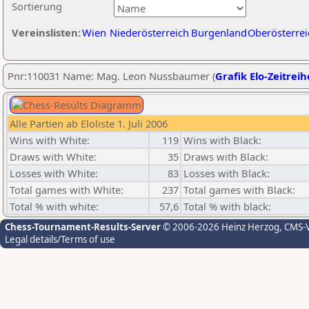
Sortierung
Vereinslisten:
Wien
Niederösterreich
Burgenland
Oberösterrei
Pnr:110031 Name: Mag. Leon Nussbaumer (
Grafik Elo-Zeitreih
Alle Partien ab Eloliste 1. Juli 2006
Wins with White:
119
Wins with Black:
Draws with White:
35
Draws with Black:
Losses with White:
83
Losses with Black:
Total games with White:
237
Total games with Black:
Total % with white:
57,6
Total % with black:
Chess-Tournament-Results-Server
© 2006-2026 Heinz Herzog
, CMS-
Legal details/Terms of use