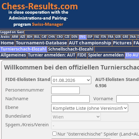
Logged on: Gast
Arabic
ARM
AZE
BIH
BUL
CAT
CHN
CRO
CZE
DEN
ENG
ESP
FAI
FIN
FRA
GER
GRE
INA
I
Home
Tournament-Database
AUT championship
Pictures
F
Turnierschach-Elozahl
Schnellschach-Elozahl
Allgemeines
Turnier anmelden: AUT
FIDE
Spieler anmelden
Elo AU
Willkommen bei den offiziellen Turnierscha
FIDE-Elolisten Stand
AUT-Elolisten Stand
6.936
Personennummer
Nachname
Vorname
Ebene
Bundesland
Spgem./Kreis/Verein
Nur "österreichische" Spieler (Land=A