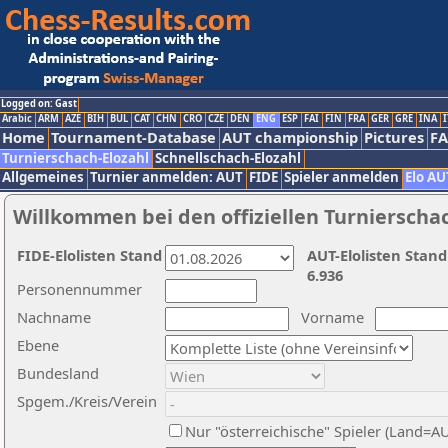
Logged on: Gast
Arabic
ARM
AZE
BIH
BUL
CAT
CHN
CRO
CZE
DEN
ENG
ESP
FAI
FIN
FRA
GER
GRE
INA
I
Home
Tournament-Database
AUT championship
Pictures
F
Turnierschach-Elozahl
Schnellschach-Elozahl
Allgemeines
Turnier anmelden: AUT
FIDE
Spieler anmelden
Elo AU
Willkommen bei den offiziellen Turnierscha
FIDE-Elolisten Stand
AUT-Elolisten Stand
6.936
Personennummer
Nachname
Vorname
Ebene
Bundesland
Spgem./Kreis/Verein
Nur "österreichische" Spieler (Land=A