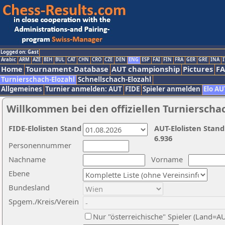
Logged on: Gast
Arabic
ARM
AZE
BIH
BUL
CAT
CHN
CRO
CZE
DEN
ENG
ESP
FAI
FIN
FRA
GER
GRE
INA
I
Home
Tournament-Database
AUT championship
Pictures
F
Turnierschach-Elozahl
Schnellschach-Elozahl
Allgemeines
Turnier anmelden: AUT
FIDE
Spieler anmelden
Elo AU
Willkommen bei den offiziellen Turnierscha
FIDE-Elolisten Stand
AUT-Elolisten Stand
6.936
Personennummer
Nachname
Vorname
Ebene
Bundesland
Spgem./Kreis/Verein
Nur "österreichische" Spieler (Land=A