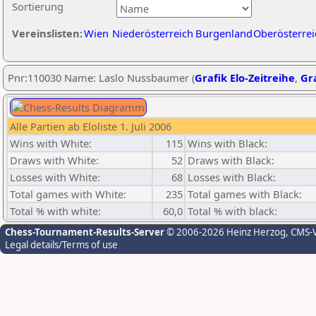
Sortierung
Vereinslisten:
Wien
Niederösterreich
Burgenland
Oberösterrei
Pnr:110030 Name: Laslo Nussbaumer (
Grafik Elo-Zeitreihe
,
Gra
Alle Partien ab Eloliste 1. Juli 2006
Wins with White:
115
Wins with Black:
Draws with White:
52
Draws with Black:
Losses with White:
68
Losses with Black:
Total games with White:
235
Total games with Black:
Total % with white:
60,0
Total % with black:
Chess-Tournament-Results-Server
© 2006-2026 Heinz Herzog
, CMS-
Legal details/Terms of use