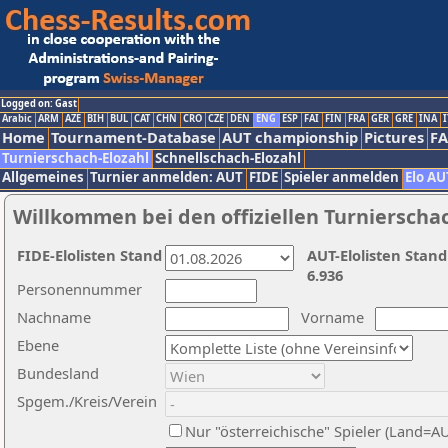
Logged on: Gast
Arabic
ARM
AZE
BIH
BUL
CAT
CHN
CRO
CZE
DEN
ENG
ESP
FAI
FIN
FRA
GER
GRE
INA
I
Home
Tournament-Database
AUT championship
Pictures
F
Turnierschach-Elozahl
Schnellschach-Elozahl
Allgemeines
Turnier anmelden: AUT
FIDE
Spieler anmelden
Elo AU
Willkommen bei den offiziellen Turnierscha
FIDE-Elolisten Stand
AUT-Elolisten Stand
6.936
Personennummer
Nachname
Vorname
Ebene
Bundesland
Spgem./Kreis/Verein
Nur "österreichische" Spieler (Land=A