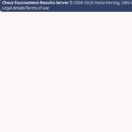
Chess-Tournament-Results-Server
© 2006-2026 Heinz Herzog
, CMS-
Legal details/Terms of use