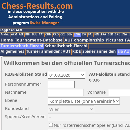
Logged on: Gast
Arabic
ARM
AZE
BIH
BUL
CAT
CHN
CRO
CZE
DEN
ENG
ESP
FAI
FIN
FRA
GER
GRE
INA
I
Home
Tournament-Database
AUT championship
Pictures
F
Turnierschach-Elozahl
Schnellschach-Elozahl
Allgemeines
Turnier anmelden: AUT
FIDE
Spieler anmelden
Elo AU
Willkommen bei den offiziellen Turnierscha
FIDE-Elolisten Stand
AUT-Elolisten Stand
6.936
Personennummer
Nachname
Vorname
Ebene
Bundesland
Spgem./Kreis/Verein
Nur "österreichische" Spieler (Land=A