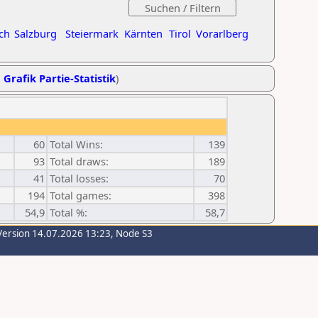
ch
Salzburg
Steiermark
Kärnten
Tirol
Vorarlberg
,
Grafik Partie-Statistik
)
60
Total Wins:
139
93
Total draws:
189
41
Total losses:
70
194
Total games:
398
54,9
Total %:
58,7
Version 14.07.2026 13:23, Node S3