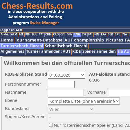
Logged on: Gast
Arabic
ARM
AZE
BIH
BUL
CAT
CHN
CRO
CZE
DEN
ENG
ESP
FAI
FIN
FRA
GER
GRE
INA
I
Home
Tournament-Database
AUT championship
Pictures
F
Turnierschach-Elozahl
Schnellschach-Elozahl
Allgemeines
Turnier anmelden: AUT
FIDE
Spieler anmelden
Elo AU
Willkommen bei den offiziellen Turnierscha
FIDE-Elolisten Stand
AUT-Elolisten Stand
6.936
Personennummer
Nachname
Vorname
Ebene
Bundesland
Spgem./Kreis/Verein
Nur "österreichische" Spieler (Land=A