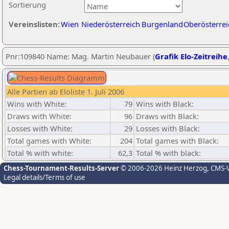
Sortierung
Vereinslisten:
Wien
Niederösterreich
Burgenland
Oberösterrei
Pnr:109840 Name: Mag. Martin Neubauer (
Grafik Elo-Zeitreihe
Alle Partien ab Eloliste 1. Juli 2006
Wins with White:
79
Wins with Black:
Draws with White:
96
Draws with Black:
Losses with White:
29
Losses with Black:
Total games with White:
204
Total games with Black:
Total % with white:
62,3
Total % with black:
Chess-Tournament-Results-Server
© 2006-2026 Heinz Herzog
, CMS-
Legal details/Terms of use