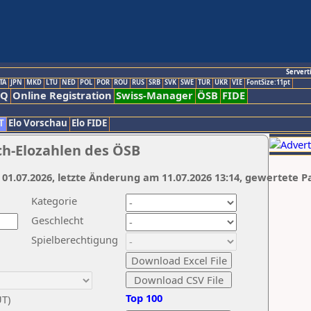
Servert
TA
JPN
MKD
LTU
NED
POL
POR
ROU
RUS
SRB
SVK
SWE
TUR
UKR
VIE
FontSize:11pt
AQ
Online Registration
Swiss-Manager
ÖSB
FIDE
T
Elo Vorschau
Elo FIDE
ch-Elozahlen des ÖSB
 01.07.2026, letzte Änderung am 11.07.2026 13:14, gewertete P
Kategorie
Geschlecht
Spielberechtigung
Top 100
UT)