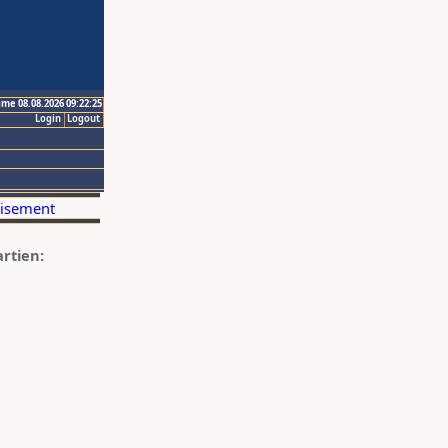
ime 08.08.2026 09:22:25
Login
Logout
artien: