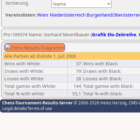
Sortierung
Vereinslisten:
Wien
Niederösterreich
Burgenland
Oberösterrei
Pnr:109374 Name: Gerhard Moertlbauer (
Grafik Elo-Zeitreihe
,
Alle Partien ab Eloliste 1. Juli 2006
Wins with White:
37
Wins with Black:
Draws with White:
79
Draws with Black:
Losses with White:
28
Losses with Black:
Total games with White:
144
Total games with Black:
Total % with white:
53,1
Total % with black:
Chess-Tournament-Results-Server
© 2006-2026 Heinz Herzog
, CMS-
Legal details/Terms of use