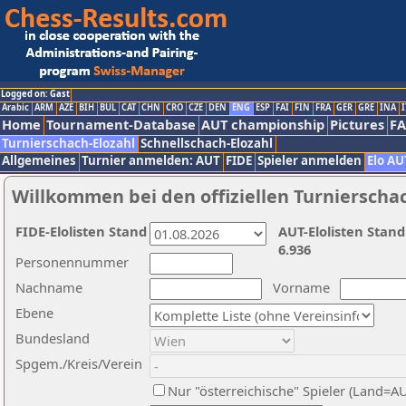
Logged on: Gast
Arabic
ARM
AZE
BIH
BUL
CAT
CHN
CRO
CZE
DEN
ENG
ESP
FAI
FIN
FRA
GER
GRE
INA
I
Home
Tournament-Database
AUT championship
Pictures
F
Turnierschach-Elozahl
Schnellschach-Elozahl
Allgemeines
Turnier anmelden: AUT
FIDE
Spieler anmelden
Elo AU
Willkommen bei den offiziellen Turnierscha
FIDE-Elolisten Stand
AUT-Elolisten Stand
6.936
Personennummer
Nachname
Vorname
Ebene
Bundesland
Spgem./Kreis/Verein
Nur "österreichische" Spieler (Land=A