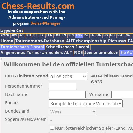
Logged on: Gast
Arabic
ARM
AZE
BIH
BUL
CAT
CHN
CRO
CZE
DEN
ENG
ESP
FAI
FIN
FRA
GER
GRE
INA
I
Home
Tournament-Database
AUT championship
Pictures
F
Turnierschach-Elozahl
Schnellschach-Elozahl
Allgemeines
Turnier anmelden: AUT
FIDE
Spieler anmelden
Elo AU
Willkommen bei den offiziellen Turnierscha
FIDE-Elolisten Stand
AUT-Elolisten Stand
6.936
Personennummer
Nachname
Vorname
Ebene
Bundesland
Spgem./Kreis/Verein
Nur "österreichische" Spieler (Land=A