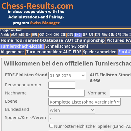
Logged on: Gast
Arabic
ARM
AZE
BIH
BUL
CAT
CHN
CRO
CZE
DEN
ENG
ESP
FAI
FIN
FRA
GER
GRE
INA
I
Home
Tournament-Database
AUT championship
Pictures
F
Turnierschach-Elozahl
Schnellschach-Elozahl
Allgemeines
Turnier anmelden: AUT
FIDE
Spieler anmelden
Elo AU
Willkommen bei den offiziellen Turnierscha
FIDE-Elolisten Stand
AUT-Elolisten Stand
6.936
Personennummer
Nachname
Vorname
Ebene
Bundesland
Spgem./Kreis/Verein
Nur "österreichische" Spieler (Land=A