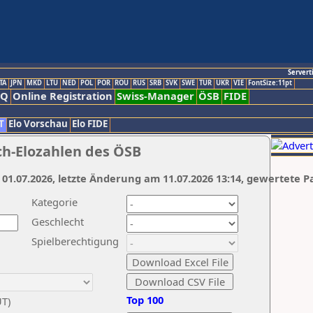
Servert
TA
JPN
MKD
LTU
NED
POL
POR
ROU
RUS
SRB
SVK
SWE
TUR
UKR
VIE
FontSize:11pt
AQ
Online Registration
Swiss-Manager
ÖSB
FIDE
T
Elo Vorschau
Elo FIDE
ch-Elozahlen des ÖSB
 01.07.2026, letzte Änderung am 11.07.2026 13:14, gewertete P
Kategorie
Geschlecht
Spielberechtigung
Top 100
UT)