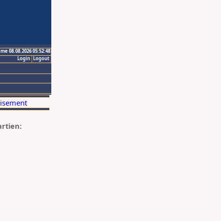
ime 08.08.2026 05:52:48
Login
Logout
artien: