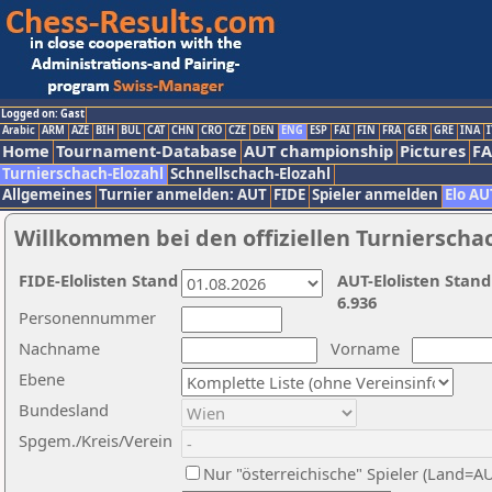
Logged on: Gast
Arabic
ARM
AZE
BIH
BUL
CAT
CHN
CRO
CZE
DEN
ENG
ESP
FAI
FIN
FRA
GER
GRE
INA
I
Home
Tournament-Database
AUT championship
Pictures
F
Turnierschach-Elozahl
Schnellschach-Elozahl
Allgemeines
Turnier anmelden: AUT
FIDE
Spieler anmelden
Elo AU
Willkommen bei den offiziellen Turnierscha
FIDE-Elolisten Stand
AUT-Elolisten Stand
6.936
Personennummer
Nachname
Vorname
Ebene
Bundesland
Spgem./Kreis/Verein
Nur "österreichische" Spieler (Land=A