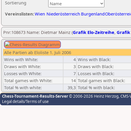
Sortierung
Vereinslisten:
Wien
Niederösterreich
Burgenland
Oberösterrei
Pnr:108673 Name: Dietmar Mainz (
Grafik Elo-Zeitreihe
,
Grafik 
Alle Partien ab Eloliste 1. Juli 2006
Wins with White:
4
Wins with Black:
Draws with White:
3
Draws with Black:
Losses with White:
7
Losses with Black:
Total games with White:
14
Total games with Black:
Total % with white:
39,3
Total % with black:
Chess-Tournament-Results-Server
© 2006-2026 Heinz Herzog
, CMS-
Legal details/Terms of use