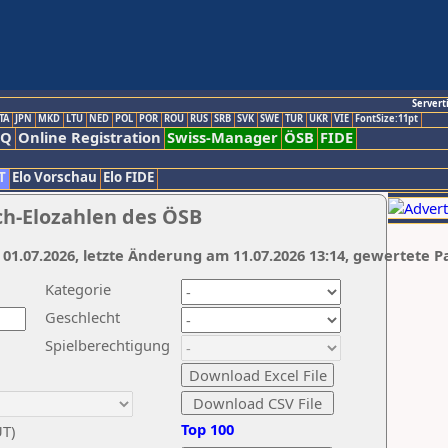
Servert
TA
JPN
MKD
LTU
NED
POL
POR
ROU
RUS
SRB
SVK
SWE
TUR
UKR
VIE
FontSize:11pt
AQ
Online Registration
Swiss-Manager
ÖSB
FIDE
T
Elo Vorschau
Elo FIDE
ch-Elozahlen des ÖSB
 01.07.2026, letzte Änderung am 11.07.2026 13:14, gewertete P
Kategorie
Geschlecht
Spielberechtigung
Top 100
UT)