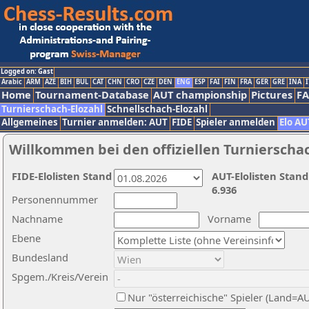
Logged on: Gast
Arabic
ARM
AZE
BIH
BUL
CAT
CHN
CRO
CZE
DEN
ENG
ESP
FAI
FIN
FRA
GER
GRE
INA
I
Home
Tournament-Database
AUT championship
Pictures
F
Turnierschach-Elozahl
Schnellschach-Elozahl
Allgemeines
Turnier anmelden: AUT
FIDE
Spieler anmelden
Elo AU
Willkommen bei den offiziellen Turnierscha
FIDE-Elolisten Stand
AUT-Elolisten Stand
6.936
Personennummer
Nachname
Vorname
Ebene
Bundesland
Spgem./Kreis/Verein
Nur "österreichische" Spieler (Land=A