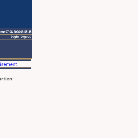
ime 07.08.2026 03:55:45
Login
Logout
artien: