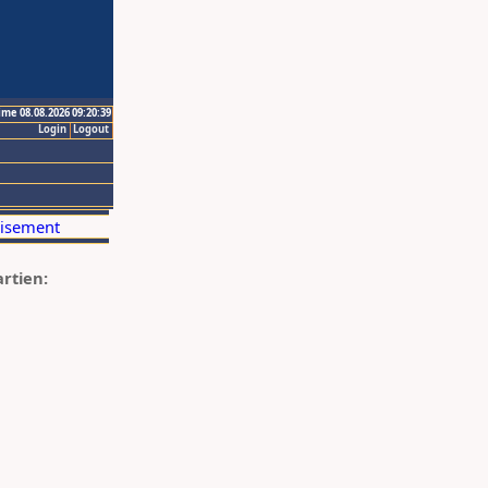
ime 08.08.2026 09:20:39
Login
Logout
artien: