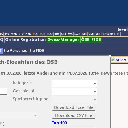
Servert
TA
JPN
MKD
LTU
NED
POL
POR
ROU
RUS
SRB
SVK
SWE
TUR
UKR
VIE
FontSize:11pt
AQ
Online Registration
Swiss-Manager
ÖSB
FIDE
T
Elo Vorschau
Elo FIDE
ch-Elozahlen des ÖSB
 01.07.2026, letzte Änderung am 11.07.2026 13:14, gewertete P
Kategorie
Geschlecht
Spielberechtigung
Top 100
UT)