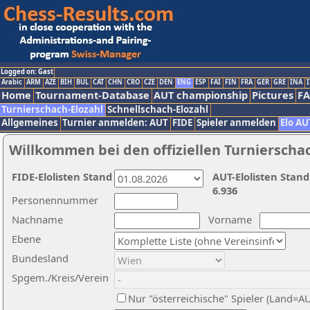
Logged on: Gast
Arabic
ARM
AZE
BIH
BUL
CAT
CHN
CRO
CZE
DEN
ENG
ESP
FAI
FIN
FRA
GER
GRE
INA
I
Home
Tournament-Database
AUT championship
Pictures
F
Turnierschach-Elozahl
Schnellschach-Elozahl
Allgemeines
Turnier anmelden: AUT
FIDE
Spieler anmelden
Elo AU
Willkommen bei den offiziellen Turnierscha
FIDE-Elolisten Stand
AUT-Elolisten Stand
6.936
Personennummer
Nachname
Vorname
Ebene
Bundesland
Spgem./Kreis/Verein
Nur "österreichische" Spieler (Land=A