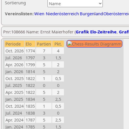
Sortierung
Vereinslisten:
Wien
Niederösterreich
Burgenland
Oberösterrei
Pnr:108666 Name: Ernst Maierhofer (
Grafik Elo-Zeitreihe
,
Grafi
Periode
Elo
Partien
Pkt.
Oct. 2026
1774
7
4
Jul. 2026
1797
3
1,5
Apr. 2026
1799
5
2
Jan. 2026
1814
5
2
Oct. 2025
1822
1
0,5
Jul. 2025
1822
0
0
Apr. 2025
1822
5
2
Jan. 2025
1834
5
2,5
Oct. 2024
1835
1
0,5
Jul. 2024
1838
3
0
Apr. 2024
1787
5
2,5
Jan. 2024
1785
5
1,5