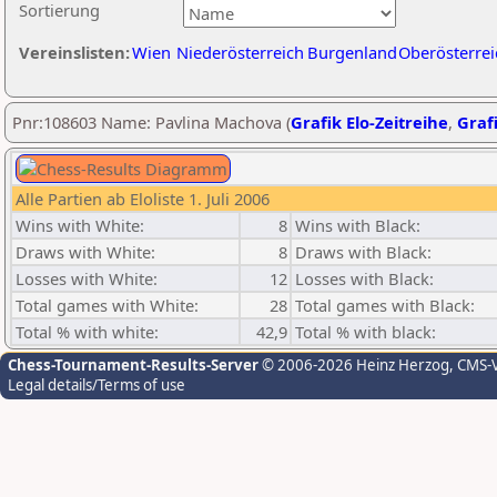
Sortierung
Vereinslisten:
Wien
Niederösterreich
Burgenland
Oberösterrei
Pnr:108603 Name: Pavlina Machova (
Grafik Elo-Zeitreihe
,
Grafi
Alle Partien ab Eloliste 1. Juli 2006
Wins with White:
8
Wins with Black:
Draws with White:
8
Draws with Black:
Losses with White:
12
Losses with Black:
Total games with White:
28
Total games with Black:
Total % with white:
42,9
Total % with black:
Chess-Tournament-Results-Server
© 2006-2026 Heinz Herzog
, CMS-
Legal details/Terms of use