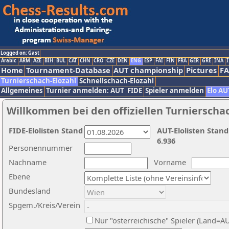
Logged on: Gast
Arabic
ARM
AZE
BIH
BUL
CAT
CHN
CRO
CZE
DEN
ENG
ESP
FAI
FIN
FRA
GER
GRE
INA
I
Home
Tournament-Database
AUT championship
Pictures
F
Turnierschach-Elozahl
Schnellschach-Elozahl
Allgemeines
Turnier anmelden: AUT
FIDE
Spieler anmelden
Elo AU
Willkommen bei den offiziellen Turnierscha
FIDE-Elolisten Stand
AUT-Elolisten Stand
6.936
Personennummer
Nachname
Vorname
Ebene
Bundesland
Spgem./Kreis/Verein
Nur "österreichische" Spieler (Land=A