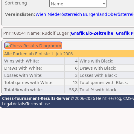
Sortierung
Vereinslisten:
Wien
Niederösterreich
Burgenland
Oberösterrei
Pnr:108541 Name: Rudolf Luger (
Grafik Elo-Zeitreihe
,
Grafik P
Alle Partien ab Eloliste 1. Juli 2006
Wins with White:
4
Wins with Black:
Draws with White:
6
Draws with Black:
Losses with White:
3
Losses with Black:
Total games with White:
13
Total games with Black:
Total % with white:
53,8
Total % with black:
Chess-Tournament-Results-Server
© 2006-2026 Heinz Herzog
, CMS-
Legal details/Terms of use