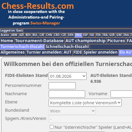
Logged on: Gast
Arabic
ARM
AZE
BIH
BUL
CAT
CHN
CRO
CZE
DEN
ENG
ESP
FAI
FIN
FRA
GER
GRE
INA
I
Home
Tournament-Database
AUT championship
Pictures
F
Turnierschach-Elozahl
Schnellschach-Elozahl
Allgemeines
Turnier anmelden: AUT
FIDE
Spieler anmelden
Elo AU
Willkommen bei den offiziellen Turnierscha
FIDE-Elolisten Stand
AUT-Elolisten Stand
6.936
Personennummer
Nachname
Vorname
Ebene
Bundesland
Spgem./Kreis/Verein
Nur "österreichische" Spieler (Land=A