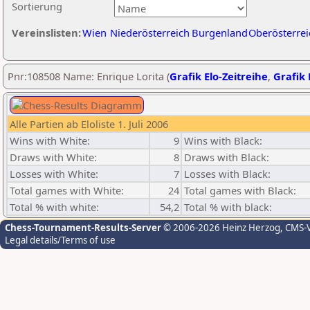
Sortierung
Vereinslisten:
Wien
Niederösterreich
Burgenland
Oberösterrei
Pnr:108508 Name: Enrique Lorita (
Grafik Elo-Zeitreihe
,
Grafik 
Alle Partien ab Eloliste 1. Juli 2006
Wins with White:
9
Wins with Black:
Draws with White:
8
Draws with Black:
Losses with White:
7
Losses with Black:
Total games with White:
24
Total games with Black:
Total % with white:
54,2
Total % with black:
Chess-Tournament-Results-Server
© 2006-2026 Heinz Herzog
, CMS-
Legal details/Terms of use