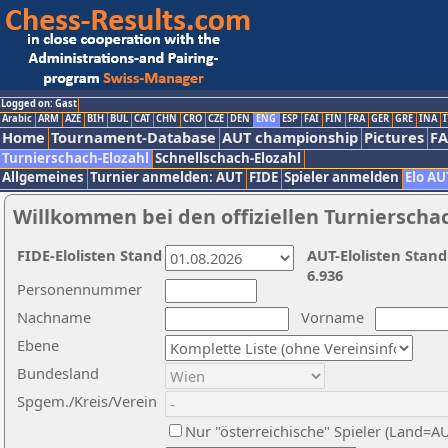
Logged on: Gast
Arabic
ARM
AZE
BIH
BUL
CAT
CHN
CRO
CZE
DEN
ENG
ESP
FAI
FIN
FRA
GER
GRE
INA
I
Home
Tournament-Database
AUT championship
Pictures
F
Turnierschach-Elozahl
Schnellschach-Elozahl
Allgemeines
Turnier anmelden: AUT
FIDE
Spieler anmelden
Elo AU
Willkommen bei den offiziellen Turnierscha
FIDE-Elolisten Stand
AUT-Elolisten Stand
6.936
Personennummer
Nachname
Vorname
Ebene
Bundesland
Spgem./Kreis/Verein
Nur "österreichische" Spieler (Land=A