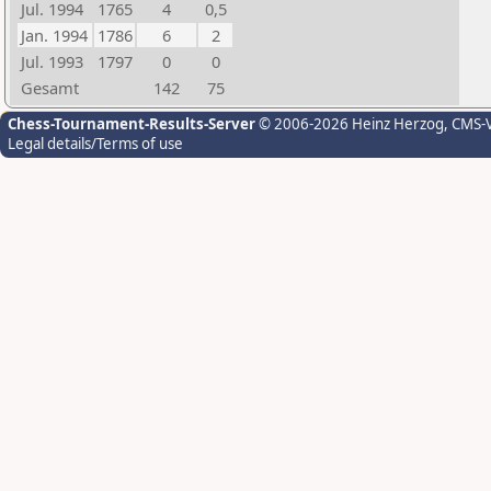
Jul. 1994
1765
4
0,5
Jan. 1994
1786
6
2
Jul. 1993
1797
0
0
Gesamt
142
75
Chess-Tournament-Results-Server
© 2006-2026 Heinz Herzog
, CMS-
Legal details/Terms of use