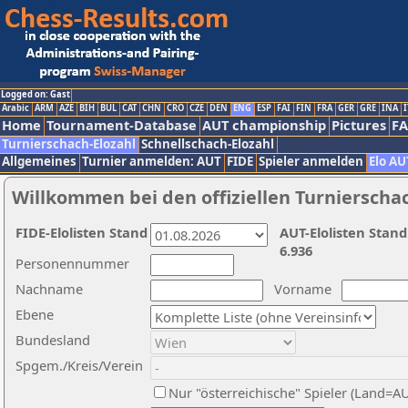
Logged on: Gast
Arabic
ARM
AZE
BIH
BUL
CAT
CHN
CRO
CZE
DEN
ENG
ESP
FAI
FIN
FRA
GER
GRE
INA
I
Home
Tournament-Database
AUT championship
Pictures
F
Turnierschach-Elozahl
Schnellschach-Elozahl
Allgemeines
Turnier anmelden: AUT
FIDE
Spieler anmelden
Elo AU
Willkommen bei den offiziellen Turnierscha
FIDE-Elolisten Stand
AUT-Elolisten Stand
6.936
Personennummer
Nachname
Vorname
Ebene
Bundesland
Spgem./Kreis/Verein
Nur "österreichische" Spieler (Land=A