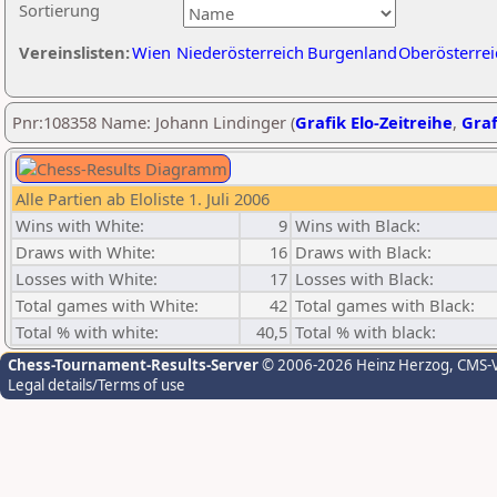
Sortierung
Vereinslisten:
Wien
Niederösterreich
Burgenland
Oberösterrei
Pnr:108358 Name: Johann Lindinger (
Grafik Elo-Zeitreihe
,
Graf
Alle Partien ab Eloliste 1. Juli 2006
Wins with White:
9
Wins with Black:
Draws with White:
16
Draws with Black:
Losses with White:
17
Losses with Black:
Total games with White:
42
Total games with Black:
Total % with white:
40,5
Total % with black:
Chess-Tournament-Results-Server
© 2006-2026 Heinz Herzog
, CMS-
Legal details/Terms of use