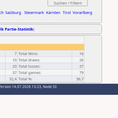
ch
Salzburg
Steiermark
Kärnten
Tirol
Vorarlberg
ik Partie-Statistik
)
7
Total Wins:
16
10
Total draws:
26
20
Total losses:
37
37
Total games:
79
32,4
Total %:
36,7
Version 14.07.2026 13:23, Node S3