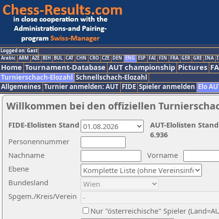
Logged on: Gast
Arabic
ARM
AZE
BIH
BUL
CAT
CHN
CRO
CZE
DEN
ENG
ESP
FAI
FIN
FRA
GER
GRE
INA
I
Home
Tournament-Database
AUT championship
Pictures
F
Turnierschach-Elozahl
Schnellschach-Elozahl
Allgemeines
Turnier anmelden: AUT
FIDE
Spieler anmelden
Elo AU
Willkommen bei den offiziellen Turnierscha
FIDE-Elolisten Stand
AUT-Elolisten Stand
6.936
Personennummer
Nachname
Vorname
Ebene
Bundesland
Spgem./Kreis/Verein
Nur "österreichische" Spieler (Land=A