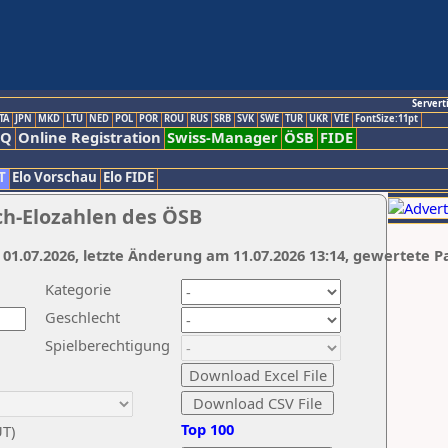
Servert
TA
JPN
MKD
LTU
NED
POL
POR
ROU
RUS
SRB
SVK
SWE
TUR
UKR
VIE
FontSize:11pt
AQ
Online Registration
Swiss-Manager
ÖSB
FIDE
T
Elo Vorschau
Elo FIDE
ch-Elozahlen des ÖSB
 01.07.2026, letzte Änderung am 11.07.2026 13:14, gewertete P
Kategorie
Geschlecht
Spielberechtigung
Top 100
UT)