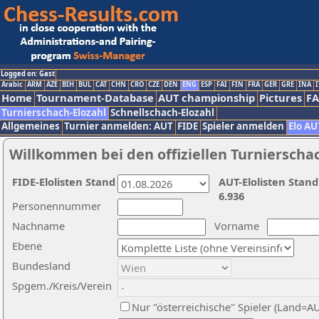
Logged on: Gast
Arabic
ARM
AZE
BIH
BUL
CAT
CHN
CRO
CZE
DEN
ENG
ESP
FAI
FIN
FRA
GER
GRE
INA
I
Home
Tournament-Database
AUT championship
Pictures
F
Turnierschach-Elozahl
Schnellschach-Elozahl
Allgemeines
Turnier anmelden: AUT
FIDE
Spieler anmelden
Elo AU
Willkommen bei den offiziellen Turnierscha
FIDE-Elolisten Stand
AUT-Elolisten Stand
6.936
Personennummer
Nachname
Vorname
Ebene
Bundesland
Spgem./Kreis/Verein
Nur "österreichische" Spieler (Land=A