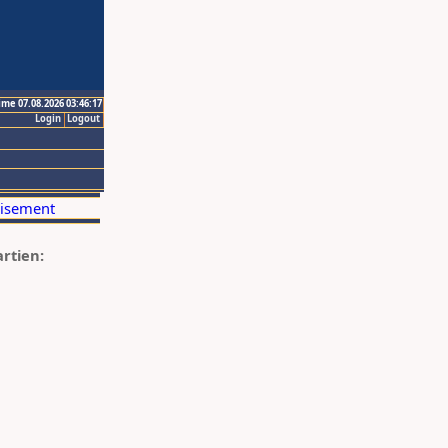
ime 07.08.2026 03:46:17
Login
Logout
artien: