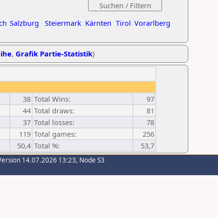
ch
Salzburg
Steiermark
Kärnten
Tirol
Vorarlberg
eihe
,
Grafik Partie-Statistik
)
38
Total Wins:
97
44
Total draws:
81
37
Total losses:
78
119
Total games:
256
50,4
Total %:
53,7
Version 14.07.2026 13:23, Node S3