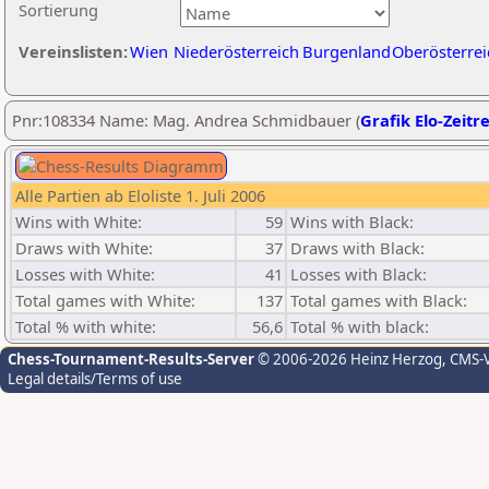
Sortierung
Vereinslisten:
Wien
Niederösterreich
Burgenland
Oberösterrei
Pnr:108334 Name: Mag. Andrea Schmidbauer (
Grafik Elo-Zeitr
Alle Partien ab Eloliste 1. Juli 2006
Wins with White:
59
Wins with Black:
Draws with White:
37
Draws with Black:
Losses with White:
41
Losses with Black:
Total games with White:
137
Total games with Black:
Total % with white:
56,6
Total % with black:
Chess-Tournament-Results-Server
© 2006-2026 Heinz Herzog
, CMS-
Legal details/Terms of use