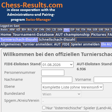
Logged on: Gast
Arabic
ARM
AZE
BIH
BUL
CAT
CHN
CRO
CZE
DEN
ENG
ESP
FAI
FIN
FRA
GER
GRE
INA
I
Home
Tournament-Database
AUT championship
Pictures
F
Turnierschach-Elozahl
Schnellschach-Elozahl
Allgemeines
Turnier anmelden: AUT
FIDE
Spieler anmelden
Elo AU
Willkommen bei den offiziellen Turnierscha
FIDE-Elolisten Stand
AUT-Elolisten Stand
6.936
Personennummer
Nachname
Vorname
Ebene
Bundesland
Spgem./Kreis/Verein
Nur "österreichische" Spieler (Land=A