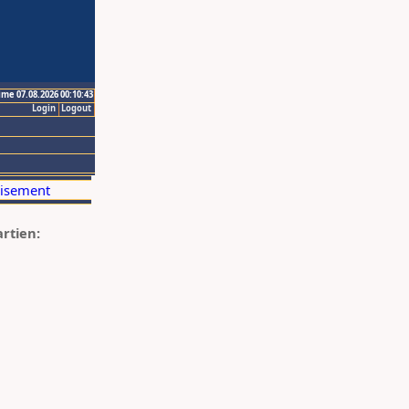
ime 07.08.2026 00:10:43
Login
Logout
artien: