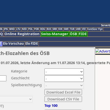
Servert
TA
JPN
MKD
LTU
NED
POL
POR
ROU
RUS
SRB
SVK
SWE
TUR
UKR
VIE
FontSize:11pt
AQ
Online Registration
Swiss-Manager
ÖSB
FIDE
T
Elo Vorschau
Elo FIDE
ch-Elozahlen des ÖSB
 01.07.2026, letzte Änderung am 11.07.2026 13:14, gewertete P
Kategorie
Geschlecht
Spielberechtigung
Top 100
UT)