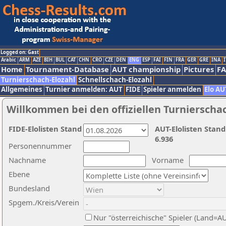
Logged on: Gast
Arabic
ARM
AZE
BIH
BUL
CAT
CHN
CRO
CZE
DEN
ENG
ESP
FAI
FIN
FRA
GER
GRE
INA
I
Home
Tournament-Database
AUT championship
Pictures
F
Turnierschach-Elozahl
Schnellschach-Elozahl
Allgemeines
Turnier anmelden: AUT
FIDE
Spieler anmelden
Elo AU
Willkommen bei den offiziellen Turnierscha
FIDE-Elolisten Stand
AUT-Elolisten Stand
6.936
Personennummer
Nachname
Vorname
Ebene
Bundesland
Spgem./Kreis/Verein
Nur "österreichische" Spieler (Land=A